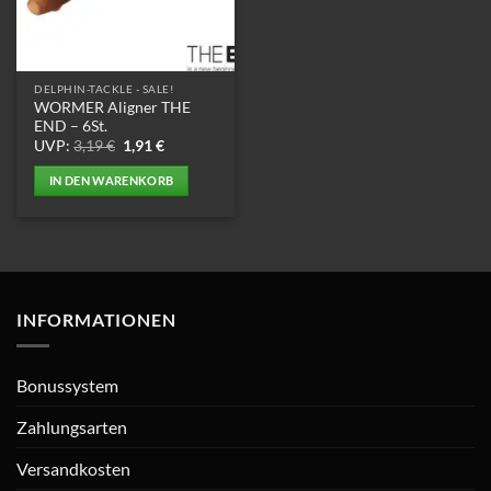
DELPHIN-TACKLE - SALE!
WORMER Aligner THE
END – 6St.
Ursprünglicher
Aktueller
UVP:
3,19
€
1,91
€
Preis
Preis
war:
ist:
IN DEN WARENKORB
3,19 €
1,91 €.
INFORMATIONEN
Bonussystem
Zahlungsarten
Versandkosten