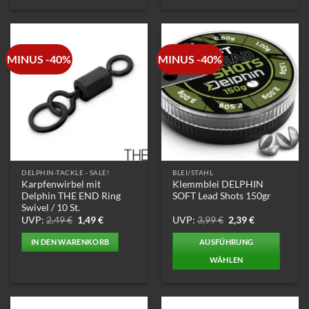
MINUS -40%
MINUS -40%
DELPHIN-TACKLE - SALE!
BLEI/STAHL
Karpfenwirbel mit
Klemmblei DELPHIN
Delphin THE END Ring
SOFT Lead Shots 150gr
Swivel / 10 St.
Ursprünglicher
Aktueller
Ursprünglicher
Aktueller
UVP:
2,49
€
1,49
€
UVP:
3,99
€
2,39
€
Preis
Preis
Preis
Preis
war:
ist:
war:
ist:
IN DEN WARENKORB
AUSFÜHRUNG
2,49 €
1,49 €.
3,99 €
2,39 €.
WÄHLEN
Dieses
Produkt
weist