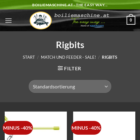
Zum
BOILIEMASCHINE.AT - THE EASY WAY...
Inhalt
springen
0
Rigbits
START
/
MATCH UND FEEDER - SALE!
/
RIGBITS
FILTER
MINUS -40%
MINUS -40%