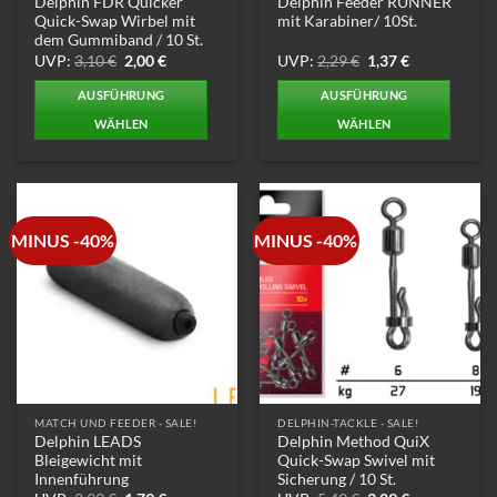
Delphin FDR Quicker
Delphin Feeder RUNNER
werden
Quick-Swap Wirbel mit
mit Karabiner/ 10St.
dem Gummiband / 10 St.
Ursprünglicher
Aktueller
Ursprünglicher
Aktueller
UVP:
3,10
€
2,00
€
UVP:
2,29
€
1,37
€
Preis
Preis
Preis
Preis
war:
ist:
war:
ist:
AUSFÜHRUNG
AUSFÜHRUNG
3,10 €
2,00 €.
2,29 €
1,37 €.
WÄHLEN
WÄHLEN
Dieses
Dieses
Produkt
Produkt
weist
weist
mehrere
mehrere
MINUS -40%
MINUS -40%
Varianten
Varianten
auf.
auf.
Die
Die
Optionen
Optionen
können
können
auf
auf
der
der
Produktseite
Produktseite
MATCH UND FEEDER - SALE!
DELPHIN-TACKLE - SALE!
gewählt
gewählt
Delphin LEADS
Delphin Method QuiX
werden
werden
Bleigewicht mit
Quick-Swap Swivel mit
Innenführung
Sicherung / 10 St.