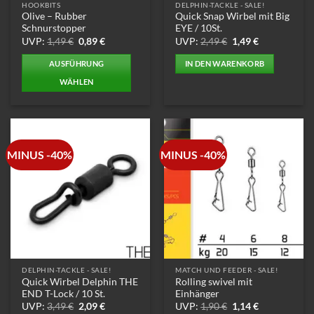
HOOKBITS
DELPHIN-TACKLE - SALE!
Olive – Rubber
Quick Snap Wirbel mit Big
Schnurstopper
EYE / 10St.
Ursprünglicher
Aktueller
Ursprünglicher
Aktueller
UVP:
1,49
€
0,89
€
UVP:
2,49
€
1,49
€
Preis
Preis
Preis
Preis
war:
ist:
war:
ist:
AUSFÜHRUNG
IN DEN WARENKORB
1,49 €
0,89 €.
2,49 €
1,49 €.
WÄHLEN
Dieses
Produkt
weist
mehrere
MINUS -40%
MINUS -40%
Varianten
auf.
Die
Optionen
können
auf
der
Produktseite
DELPHIN-TACKLE - SALE!
MATCH UND FEEDER - SALE!
gewählt
Quick Wirbel Delphin THE
Rolling swivel mit
werden
END T-Lock / 10 St.
Einhänger
Ursprünglicher
Aktueller
Ursprünglicher
Aktueller
UVP:
3,49
€
2,09
€
UVP:
1,90
€
1,14
€