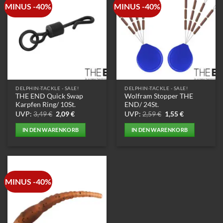
MINUS -40%
MINUS -40%
Varianten
auf.
Die
Optionen
können
auf
der
Produktseite
DELPHIN-TACKLE - SALE!
DELPHIN-TACKLE - SALE!
gewählt
THE END Quick Swap
Wolfram Stopper THE
werden
Karpfen Ring/ 10St.
END/ 24St.
Ursprünglicher
Aktueller
Ursprünglicher
Aktueller
UVP:
3,49
€
2,09
€
UVP:
2,59
€
1,55
€
Preis
Preis
Preis
Preis
war:
ist:
war:
ist:
IN DEN WARENKORB
IN DEN WARENKORB
3,49 €
2,09 €.
2,59 €
1,55 €.
MINUS -40%