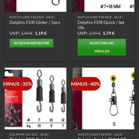
der
der
Produktseite
Produktseite
MATCH UND FEEDER - SALE!
MATCH UND FEEDER - SALE!
gewählt
gewählt
Delphin FDR Quick / Set
Delphin FDR Glider / 5pcs
werden
werden
5St.
Ursprünglicher
Aktueller
Ursprünglicher
Aktueller
UVP:
1,99
€
1,19
€
UVP:
2,99
€
1,79
€
Preis
Preis
Preis
Preis
war:
ist:
war:
ist:
IN DEN WARENKORB
AUSFÜHRUNG
1,99 €
1,19 €.
2,99 €
1,79 €.
WÄHLEN
Dieses
Produkt
weist
mehrere
MINUS -35%
MINUS -40%
Varianten
auf.
Die
Optionen
können
auf
der
Produktseite
DELPHIN-TACKLE - SALE!
MATCH UND FEEDER - SALE!
gewählt