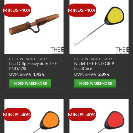
mehrere
MINUS -40%
MINUS -40%
Varianten
auf.
Die
Optionen
können
auf
der
Produktseite
DELPHIN-TACKLE - SALE!
DELPHIN-TACKLE - SALE!
gewählt
Lead Clip Heavy duty THE
Nadel THE END GRIP
werden
END/ 7St.
LeadCore
Ursprünglicher
Aktueller
Ursprünglicher
Aktueller
UVP:
2,39
€
1,43
€
UVP:
3,49
€
2,09
€
Preis
Preis
Preis
Preis
war:
ist:
war:
ist:
IN DEN WARENKORB
IN DEN WARENKORB
2,39 €
1,43 €.
3,49 €
2,09 €.
MINUS -40%
MINUS -40%