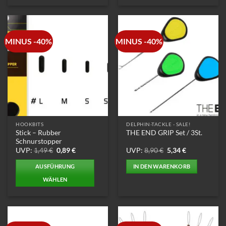
Dieses
Produkt
weist
mehrere
MINUS -40%
MINUS -40%
Varianten
auf.
Die
Optionen
können
auf
der
Produktseite
HOOKBITS
DELPHIN-TACKLE - SALE!
gewählt
Stick – Rubber
THE END GRIP Set / 3St.
werden
Schnurstopper
Ursprünglicher
Aktueller
Ursprünglicher
Aktueller
UVP:
1,49
€
0,89
€
UVP:
8,90
€
5,34
€
Preis
Preis
Preis
Preis
war:
ist:
war:
ist:
AUSFÜHRUNG
IN DEN WARENKORB
1,49 €
0,89 €.
8,90 €
5,34 €.
WÄHLEN
Dieses
Produkt
weist
mehrere