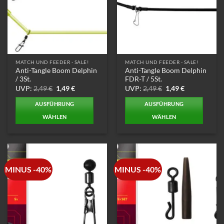
MATCH UND FEEDER - SALE!
MATCH UND FEEDER - SALE!
Anti-Tangle Boom Delphin
Anti-Tangle Boom Delphin
/ 3St.
FDR-T / 5St.
Ursprünglicher
Aktueller
Ursprünglicher
Aktueller
UVP:
2,49
€
1,49
€
UVP:
2,49
€
1,49
€
Preis
Preis
Preis
Preis
war:
ist:
war:
ist:
AUSFÜHRUNG
AUSFÜHRUNG
2,49 €
1,49 €.
2,49 €
1,49 €.
WÄHLEN
WÄHLEN
Dieses
Dieses
Produkt
Produkt
weist
weist
mehrere
mehrere
MINUS -40%
MINUS -40%
Varianten
Varianten
auf.
auf.
Die
Die
Optionen
Optionen
können
können
auf
auf