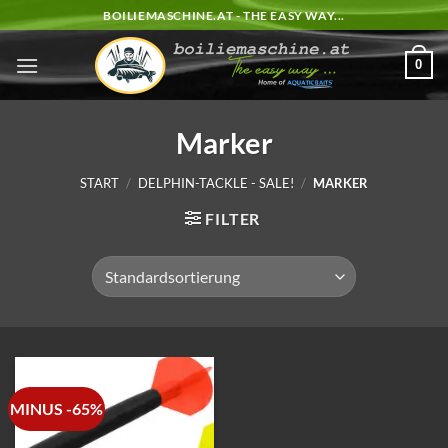
Zum
BOILIEMASCHINE.AT - THE EASY WAY...
Inhalt
springen
0
Marker
START
/
DELPHIN-TACKLE - SALE!
/
MARKER
FILTER
MINUS -65%