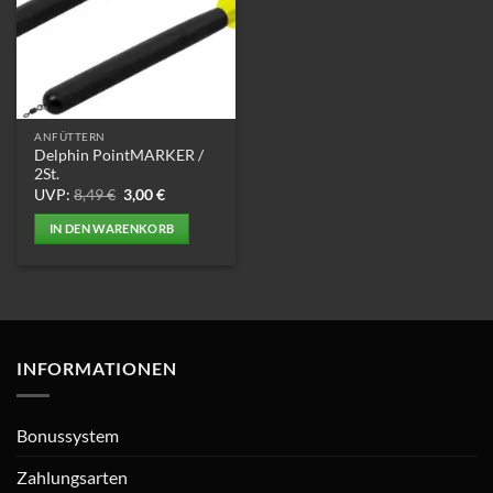
ANFÜTTERN
Delphin PointMARKER /
2St.
Ursprünglicher
Aktueller
UVP:
8,49
€
3,00
€
Preis
Preis
war:
ist:
IN DEN WARENKORB
8,49 €
3,00 €.
INFORMATIONEN
Bonussystem
Zahlungsarten