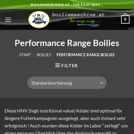
Zum
BOILIEMASCHINE.AT - THE EASY WAY...
Inhalt
springen
0
Performance Range Boilies
START
/
BOILIES
/
PERFORMANCE RANGE BOILIES
FILTER
Diese HNV (high nutritional value) Köder sind optimal für
längere Futterkampagnen ausgelegt, aber auch instant sehr
erfolgreich ! Auch wurden diese Köder im Labor “zerlegt” um
einen genauen Überblick über das Aminosäureprofil zu