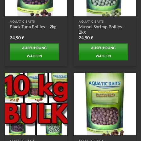
AQUATIC BAITS
AQUATIC BAITS
Mussel Shrimp Boilies –
Black Tuna Boilies – 2kg
2kg
24,90
€
24,90
€
AUSFÜHRUNG
AUSFÜHRUNG
WÄHLEN
WÄHLEN
Dieses
Dieses
Produkt
Produkt
weist
weist
mehrere
mehrere
Varianten
Varianten
auf.
auf.
Die
Die
Optionen
Optionen
können
können
auf
auf
der
der
Produktseite
Produktseite
AQUATIC BAITS
AQUATIC BAITS