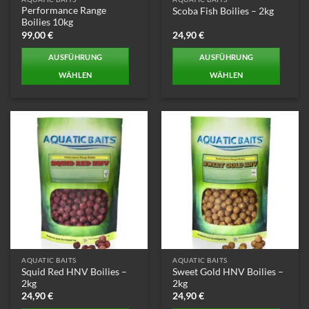
gewählt
gewählt
Performance Range
Scoba Fish Boilies – 2kg
werden
werden
Boilies 10kg
99,00
€
24,90
€
AUSFÜHRUNG
AUSFÜHRUNG
WÄHLEN
WÄHLEN
Dieses
Dieses
Produkt
Produkt
weist
weist
mehrere
mehrere
Varianten
Varianten
auf.
auf.
Die
Die
Optionen
Optionen
können
können
auf
auf
der
der
Produktseite
Produktseite
AQUATIC BAITS
AQUATIC BAITS
gewählt
gewählt
Squid Red HNV Boilies –
Sweet Gold HNV Boilies –
werden
werden
2kg
2kg
24,90
€
24,90
€