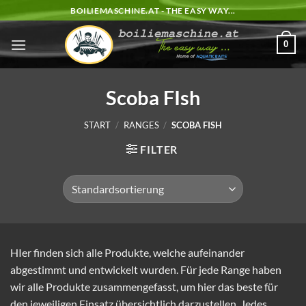
Zum
BOILIEMASCHINE.AT - THE EASY WAY...
Inhalt
springen
0
Scoba FIsh
START
/
RANGES
/
SCOBA FISH
FILTER
HIer finden sich alle Produkte, welche aufeinander
abgestimmt und entwickelt wurden. Für jede Range haben
wir alle Produkte zusammengefasst, um hier das beste für
den jeweiligen Einsatz übersichtlich darzustellen. Jedes