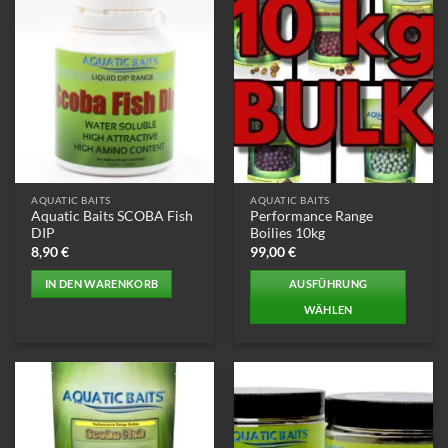
AQUATIC BAITS
AQUATIC BAITS
Aquatic Baits SCOBA Fish
Performance Range
DIP
Boilies 10kg
8,90
€
99,00
€
IN DEN WARENKORB
AUSFÜHRUNG
WÄHLEN
Dieses
Produkt
weist
mehrere
Varianten
auf.