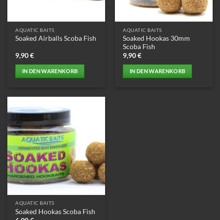
auf
der
Produktseite
AQUATIC BAITS
AQUATIC BAITS
gewählt
Soaked Hookas 30mm
Soaked Airballs Scoba Fish
werden
Scoba Fish
9,90
€
9,90
€
IN DEN WARENKORB
IN DEN WARENKORB
AQUATIC BAITS
Soaked Hookas Scoba Fish