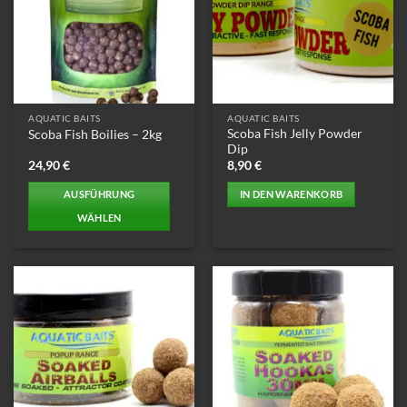
Die
Optionen
können
auf
der
Produktseite
AQUATIC BAITS
AQUATIC BAITS
gewählt
Scoba Fish Jelly Powder
Scoba Fish Boilies – 2kg
werden
Dip
24,90
€
8,90
€
AUSFÜHRUNG
IN DEN WARENKORB
WÄHLEN
Dieses
Produkt
weist
mehrere
Varianten
auf.
Die
Optionen
können