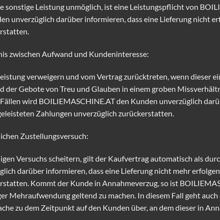
e sonstige Leistung unmöglich, ist eine Leistungspflicht von BO
nverzüglich darüber informieren, dass eine Lieferung nicht erfo
rstatten.
ltnis zwischen Aufwand und Kundeninteresse:
tung verweigern und vom Vertrag zurücktreten, wenn dieser ein
nd der Gebote von Treu und Glauben in einem groben Missverhältn
en Fällen wird BOILIEMASCHINE.AT den Kunden unverzüglich darübe
 geleisteten Zahlungen unverzüglich zurückerstatten.
lichen Zustellungsversuch:
igen Versuchs scheitern, gilt der Kaufvertrag automatisch als durc
darüber informieren, dass eine Lieferung nicht mehr erfolgen w
kerstatten. Kommt der Kunde in Annahmeverzug, so ist BOILIEMA
er Mehraufwendung geltend zu machen. In diesem Fall geht auch d
sache zu dem Zeitpunkt auf den Kunden über, an dem dieser in An