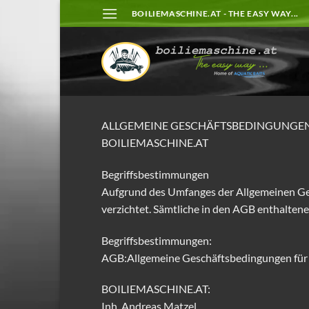
Zum
BOILIEMASCHINE.AT - THE EASY WAY...
Inhalt
springen
ALLGEMEINE GESCHÄFTSBEDINGUNGEN
BOILIEMASCHINE.AT
Begriffsbestimmungen
Aufgrund des Umfanges der Allgemeinen Ge
verzichtet. Sämtliche in den AGB enthalten
Begriffsbestimmungen:
AGB:Allgemeine Geschäftsbedingungen fü
BOILIEMASCHINE.AT:
Inh. Andreas Matzel