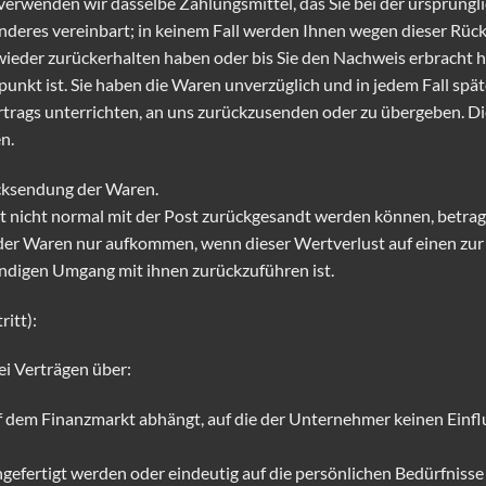
verwenden wir dasselbe Zahlungsmittel, das Sie bei der ursprüngli
nderes vereinbart; in keinem Fall werden Ihnen wegen dieser Rüc
wieder zurückerhalten haben oder bis Sie den Nachweis erbracht 
punkt ist. Sie haben die Waren unverzüglich und in jedem Fall spä
trags unterrichten, an uns zurückzusenden oder zu übergeben. Die
n.
ücksendung der Waren.
it nicht normal mit der Post zurückgesandt werden können, betra
der Waren nur aufkommen, wenn dieser Wertverlust auf einen zur 
digen Umgang mit ihnen zurückzuführen ist.
itt):
ei Verträgen über:
dem Finanzmarkt abhängt, auf die der Unternehmer keinen Einfluss
efertigt werden oder eindeutig auf die persönlichen Bedürfnisse 