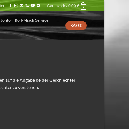
ter
Warenkorb /
0,00
€
0
Konto
Roll/Misch Service
KASSE
 auf die Angabe beider Geschlechter
echter zu verstehen.