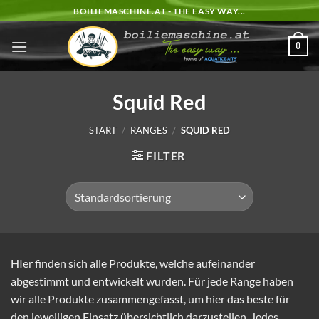
Zum
BOILIEMASCHINE.AT - THE EASY WAY...
Inhalt
springen
0
Squid Red
START
/
RANGES
/
SQUID RED
FILTER
HIer finden sich alle Produkte, welche aufeinander
abgestimmt und entwickelt wurden. Für jede Range haben
wir alle Produkte zusammengefasst, um hier das beste für
den jeweiligen Einsatz übersichtlich darzustellen. Jedes