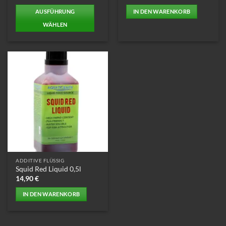
AUSFÜHRUNG
IN DEN WARENKORB
WÄHLEN
Dieses
Produkt
weist
mehrere
Varianten
auf.
Die
Optionen
können
auf
der
Produktseite
ADDITIVE FLÜSSIG
gewählt
Squid Red Liquid 0,5l
werden
14,90
€
IN DEN WARENKORB