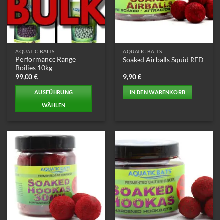
AQUATIC BAITS
AQUATIC BAITS
Performance Range
Soaked Airballs Squid RED
Boilies 10kg
99,00
€
9,90
€
AUSFÜHRUNG
IN DEN WARENKORB
WÄHLEN
Dieses
Produkt
weist
mehrere
Varianten
auf.
Die
Optionen
können
auf
der