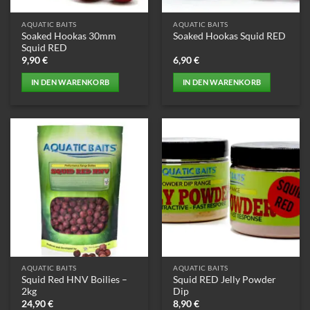
Produktseite
AQUATIC BAITS
AQUATIC BAITS
gewählt
Soaked Hookas 30mm
Soaked Hookas Squid RED
werden
Squid RED
9,90
€
6,90
€
IN DEN WARENKORB
IN DEN WARENKORB
AQUATIC BAITS
AQUATIC BAITS
Squid Red HNV Boilies –
Squid RED Jelly Powder
2kg
Dip
24,90
€
8,90
€