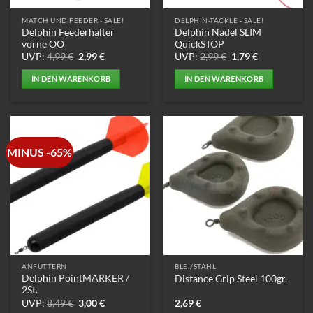
MATCH UND FEEDER - SALE!
DELPHIN-TACKLE - SALE!
Delphin Feederhalter
Delphin Nadel SLIM
vorne OO
QuickSTOP
Ursprünglicher
Aktueller
Ursprünglicher
Aktueller
UVP:
4,99
€
2,99
€
UVP:
2,99
€
1,79
€
Preis
Preis
Preis
Preis
war:
ist:
war:
ist:
IN DEN WARENKORB
IN DEN WARENKORB
4,99 €
2,99 €.
2,99 €
1,79 €.
MINUS -65%
ANFÜTTERN
BLEI/STAHL
Delphin PointMARKER /
Distance Grip Steel 100gr.
2St.
Ursprünglicher
Aktueller
UVP:
8,49
€
3,00
€
2,69
€
Preis
Preis