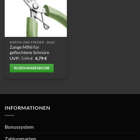
MATCH UND FEEDER - SALE!
Zange MINI für
geflochtene Schnüre
Ursprünglicher
Aktueller
UVP:
7,99
€
4,79
€
Preis
Preis
war:
ist:
IN DEN WARENKORB
7,99 €
4,79 €.
INFORMATIONEN
Bonussystem
Zahlungsarten