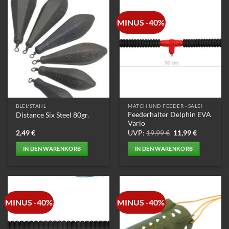
MINUS -40%
BLEI/STAHL
MATCH UND FEEDER - SALE!
Feederhalter Delphin EVA
Distance Six Steel 80gr.
Vario
Ursprünglicher
Aktueller
2,49
€
UVP:
19,99
€
11,99
€
Preis
Preis
war:
ist:
IN DEN WARENKORB
IN DEN WARENKORB
19,99 €
11,99 €.
MINUS -40%
MINUS -40%