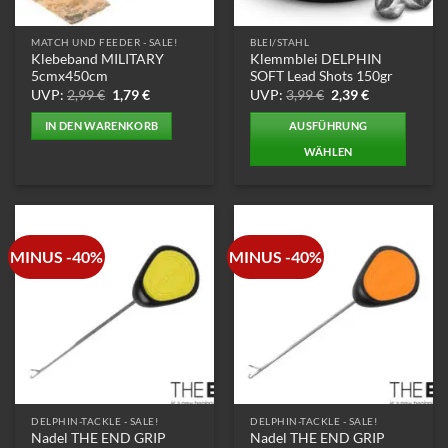
der
Produktseite
MATCH UND FEEDER - SALE!
BLEI/STAHL
gewählt
Klebeband MILITARY
Klemmblei DELPHIN
werden
5cmx450cm
SOFT Lead Shots 150gr
Ursprünglicher
Aktueller
Ursprünglicher
Aktueller
UVP:
2,99
€
1,79
€
UVP:
3,99
€
2,39
€
Preis
Preis
Preis
Preis
war:
ist:
war:
ist:
IN DEN WARENKORB
AUSFÜHRUNG
2,99 €
1,79 €.
3,99 €
2,39 €.
WÄHLEN
Dieses
Produkt
weist
mehrere
MINUS -40%
MINUS -40%
Varianten
auf.
Die
Optionen
können
auf
der
Produktseite
DELPHIN-TACKLE - SALE!
DELPHIN-TACKLE - SALE!
gewählt
Nadel THE END GRIP
Nadel THE END GRIP