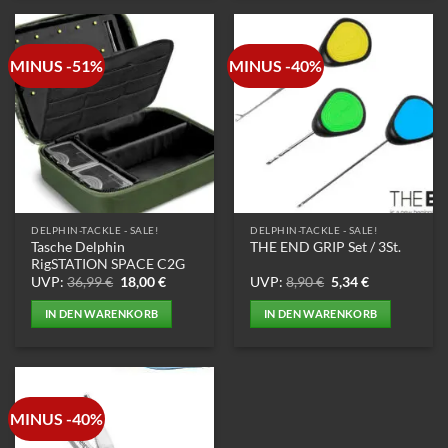
MINUS -51%
MINUS -40%
DELPHIN-TACKLE - SALE!
DELPHIN-TACKLE - SALE!
Tasche Delphin
THE END GRIP Set / 3St.
RigSTATION SPACE C2G
Ursprünglicher
Aktueller
Ursprünglicher
Aktueller
UVP:
36,99
€
18,00
€
UVP:
8,90
€
5,34
€
Preis
Preis
Preis
Preis
war:
ist:
war:
ist:
IN DEN WARENKORB
IN DEN WARENKORB
36,99 €
18,00 €.
8,90 €
5,34 €.
MINUS -40%