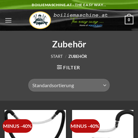
Zum
BOILIEMASCHINE.AT - THE EASY WAY...
Inhalt
springen
0
Zubehör
START
/
ZUBEHÖR
FILTER
MINUS -40%
MINUS -40%