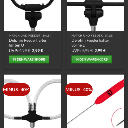
MATCH UND FEEDER - SALE!
MATCH UND FEEDER - SALE!
Delphin Feederhalter
Delphin Feederhalter
hinten U
vorne L
Ursprünglicher
Aktueller
Ursprünglicher
Aktueller
UVP:
4,99
€
2,99
€
UVP:
4,99
€
2,99
€
Preis
Preis
Preis
Preis
war:
ist:
war:
ist:
IN DEN WARENKORB
IN DEN WARENKORB
4,99 €
2,99 €.
4,99 €
2,99 €.
MINUS -40%
MINUS -40%