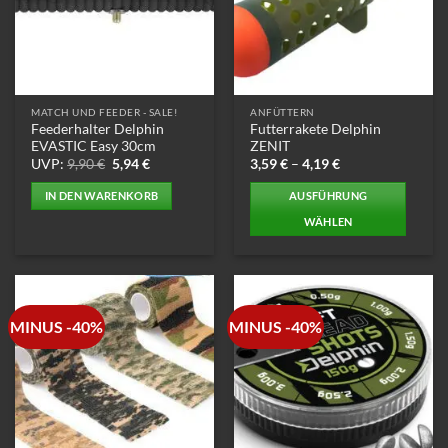
MATCH UND FEEDER - SALE!
ANFÜTTERN
Feederhalter Delphin
Futterrakete Delphin
EVASTIC Easy 30cm
ZENIT
Ursprünglicher
Aktueller
UVP:
9,90
€
5,94
€
3,59
€
–
4,19
€
Preis
Preis
war:
ist:
IN DEN WARENKORB
AUSFÜHRUNG
9,90 €
5,94 €.
WÄHLEN
Dieses
Produkt
weist
mehrere
MINUS -40%
MINUS -40%
Varianten
auf.
Die
Optionen
können
auf