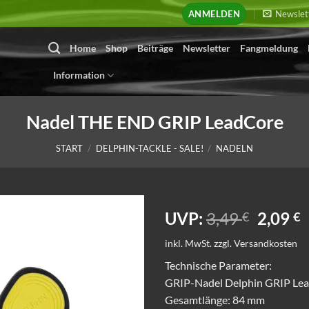
ANMELDEN
Newslet
Home
Shop
Beiträge
Newsletter
Fangmeldung
Information
Nadel THE END GRIP LeadCore
START
/
DELPHIN-TACKLE - SALE!
/
NADELN
Ursprü
A
UVP:
3,49
2,09
€
€
Preis
P
inkl. MwSt.
zzgl.
Versandkosten
war:
i
3,49 €
2
Technische Parameter:
GRIP-Nadel Delphin GRIP Le
Gesamtlänge: 84 mm