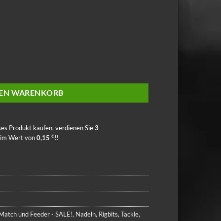
Menge
DEN WARENKORB
ses Produkt kaufen, verdienen Sie
3
€
 im Wert von
0,15
!!
Match und Feeder - SALE!
,
Nadeln
,
Rigbits
,
Tackle
,