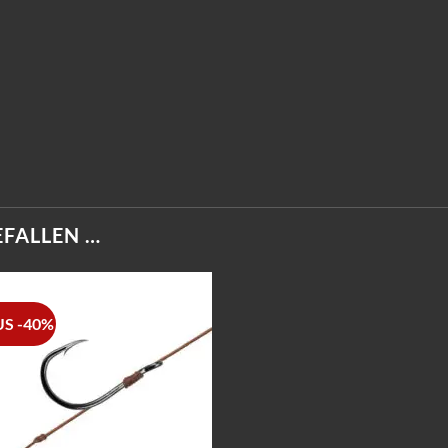
EFALLEN …
S -40%