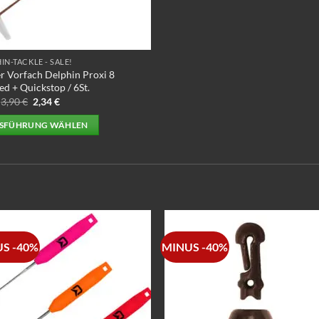
IN-TACKLE - SALE!
r Vorfach Delphin Proxi 8
ed + Quickstop / 6St.
Ursprünglicher
Aktueller
3,90
€
2,34
€
Preis
Preis
war:
ist:
SFÜHRUNG WÄHLEN
3,90 €
2,34 €.
s
ukt
ere
nten
S -40%
MINUS -40%
onen
en