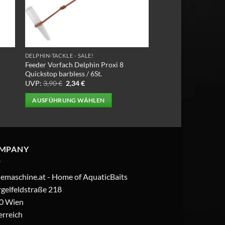
DELPHIN-TACKLE - SALE!
Feeder Vorfach Delphin Proxi 8
Quickstop barbless / 6St.
Ursprünglicher
Aktueller
UVP:
3,90
€
2,34
€
Preis
Preis
war:
ist:
AUSFÜHRUNG WÄHLEN
3,90 €
2,34 €.
Dieses
Produkt
weist
mehrere
MPANY
Varianten
auf.
iemaschine.at - Home of AquaticBaits
Die
gelfeldstraße 218
Optionen
0 Wien
können
erreich
auf