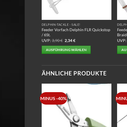
DELPHIN-TACKLE - SALE!
DELPH
Feeder Vorfach Delphin FLR Quickstop
Feede
/ 6St.
Braid
Ursprünglicher
Aktueller
UVP:
3,90
€
2,34
€
UVP:
Preis
Preis
war:
ist:
AUSFÜHRUNG WÄHLEN
AU
3,90 €
2,34 €.
Dieses
Diese
Produkt
Prod
weist
weist
ÄHNLICHE PRODUKTE
mehrere
mehr
Varianten
Varia
auf.
auf.
Die
Die
MINUS -40%
MINU
Optionen
Opti
können
könn
auf
auf
der
der