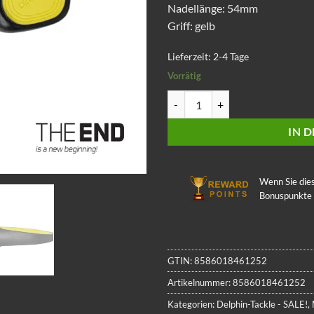
Nadellänge: 54mm
Griff: gelb
Lieferzeit:
2-4 Tage
Vorrätig
Nadel THE END GRIP LeadCore 
IN 
Wenn Sie die
Bonuspunkte
GTIN:
8586018461252
Artikelnummer:
8586018461252
Kategorien:
Delphin-Tackle - SALE!
,