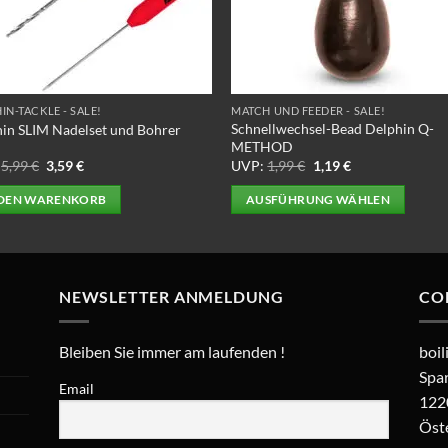
ktseite
lt
en
IN-TACKLE - SALE!
MATCH UND FEEDER - SALE!
Schnellwechsel-Bead Delphin Q-
in SLIM Nadelset und Bohrer
METHOD
Ursprünglicher
Aktueller
Ursprünglicher
Aktueller
5,99
€
3,59
€
UVP:
1,99
€
1,19
€
Preis
Preis
Preis
Preis
war:
ist:
war:
ist:
 DEN WARENKORB
AUSFÜHRUNG WÄHLEN
5,99 €
3,59 €.
1,99 €
1,19 €.
Dieses
Produkt
weist
mehrere
NEWSLETTER ANMELDUNG
CO
Varianten
auf.
Bleiben Sie immer am laufenden !
boil
Die
Spar
Optionen
Email
122
können
Öst
auf