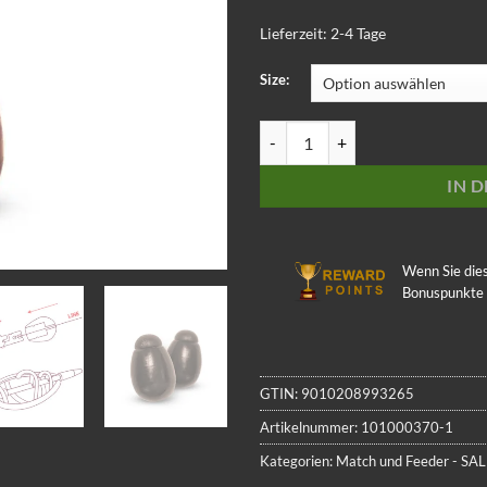
Lieferzeit:
2-4 Tage
Size:
Schnellwechsel-Bead Delphin 
IN 
Wenn Sie die
Bonuspunkte
GTIN:
9010208993265
Artikelnummer:
101000370-1
Kategorien:
Match und Feeder - SAL