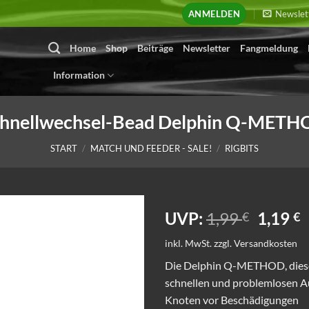
ANMELDEN
Newslet
Home
Shop
Beiträge
Newsletter
Fangmeldung
Information
hnellwechsel-Bead Delphin Q-MET
START
/
MATCH UND FEEDER - SALE!
/
RIGBITS
Ursprü
A
UVP:
1,99
1,19
€
€
Preis
P
inkl. MwSt.
zzgl.
Versandkosten
war:
i
1,99 €
1
Die Delphin Q-METHOD, diese
schnellen und problemlosen A
Knoten vor Beschädigungen