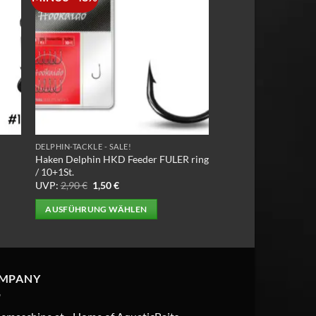
DELPHIN-TACKLE - SALE!
Haken Delphin HKD Feeder FULER ring
/ 10+1St.
Ursprünglicher
Aktueller
UVP:
2,90
€
1,50
€
Preis
Preis
war:
ist:
AUSFÜHRUNG WÄHLEN
2,90 €
1,50 €.
Dieses
Produkt
weist
mehrere
MPANY
Varianten
auf.