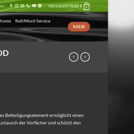
ter
Warenkorb /
0,00
€
0
Konto
Roll/Misch Service
KASSE
HOD
nglicher
ktueller
reis
st:
,19 €.
s Befestigungselement ermöglicht einen
ustausch der Vorfächer und schützt den