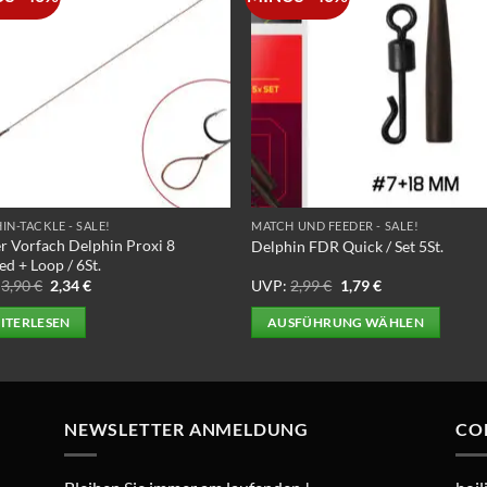
IN-TACKLE - SALE!
MATCH UND FEEDER - SALE!
r Vorfach Delphin Proxi 8
Delphin FDR Quick / Set 5St.
ed + Loop / 6St.
Ursprünglicher
Aktueller
Ursprünglicher
Aktueller
3,90
€
2,34
€
UVP:
2,99
€
1,79
€
Preis
Preis
Preis
Preis
war:
ist:
war:
ist:
ITERLESEN
AUSFÜHRUNG WÄHLEN
3,90 €
2,34 €.
2,99 €
1,79 €.
Dieses
Produkt
weist
mehrere
NEWSLETTER ANMELDUNG
CO
Varianten
auf.