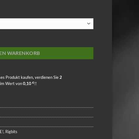
Q-METHOD Menge
DEN WARENKORB
ses Produkt kaufen, verdienen Sie
2
€
 im Wert von
0,10
!!
E!
,
Rigbits