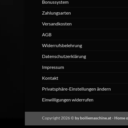
Bonussystem
Die
Optionen
Zahlungsarten
können
auf
Versandkosten
der
AGB
Produktseite
gewählt
Widerrufsbelehrung
werden
Datenschutzerklärung
Impressum
Kontakt
Privatsphäre-Einstellungen ändern
Einwilligungen widerrufen
Copyright 2026 ©
by boiliemaschine.at - Home o