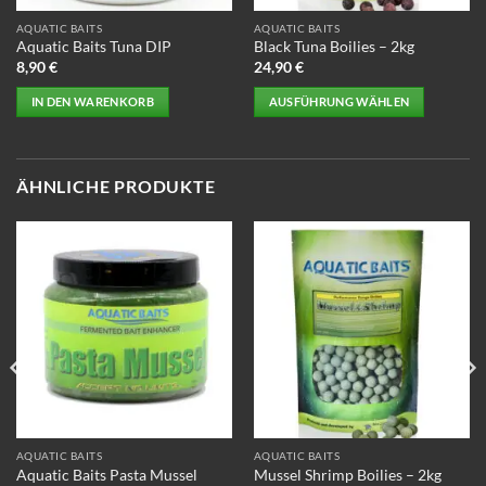
AQUATIC BAITS
AQUATIC BAITS
Aquatic Baits Tuna DIP
Black Tuna Boilies – 2kg
8,90
€
24,90
€
IN DEN WARENKORB
AUSFÜHRUNG WÄHLEN
Dieses
Produkt
weist
ÄHNLICHE PRODUKTE
mehrere
Varianten
auf.
Die
Optionen
können
auf
der
Produktseite
gewählt
werden
AQUATIC BAITS
AQUATIC BAITS
Aquatic Baits Pasta Mussel
Mussel Shrimp Boilies – 2kg