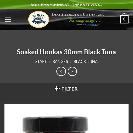
Zum
BOILIEMASCHINE.AT - THE EASY WAY...
Inhalt
springen
0
Soaked Hookas 30mm Black Tuna
START
/
RANGES
/
BLACK TUNA
FILTER