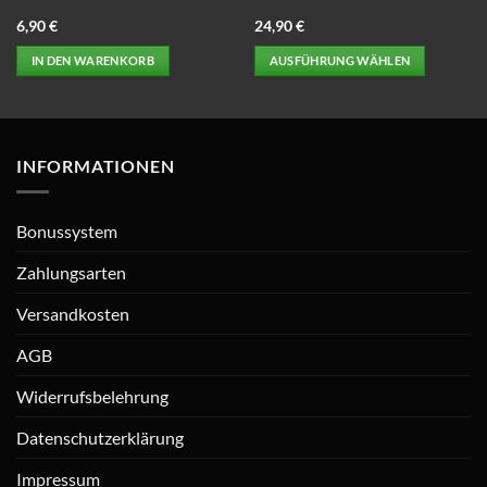
6,90
€
24,90
€
IN DEN WARENKORB
AUSFÜHRUNG WÄHLEN
Dieses
Produkt
weist
mehrere
INFORMATIONEN
Varianten
auf.
Die
Bonussystem
Optionen
können
Zahlungsarten
auf
Versandkosten
der
Produktseite
AGB
gewählt
werden
Widerrufsbelehrung
Datenschutzerklärung
Impressum