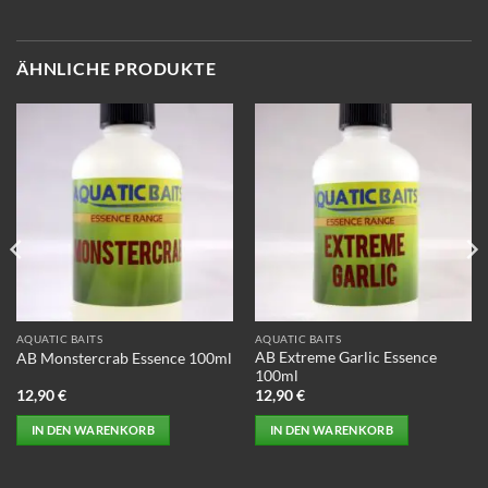
Dieses
Produkt
weist
ÄHNLICHE PRODUKTE
mehrere
Varianten
auf.
Die
Optionen
können
auf
der
Produktseite
gewählt
werden
AQUATIC BAITS
AQUATIC BAITS
AB Extreme Garlic Essence
AB Monstercrab Essence 100ml
100ml
12,90
€
12,90
€
IN DEN WARENKORB
IN DEN WARENKORB