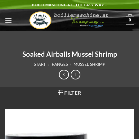
Zum
BOILIEMASCHINE.AT - THE EASY WAY...
Inhalt
springen
0
Soaked Airballs Mussel Shrimp
START
/
RANGES
/
MUSSEL SHRIMP
FILTER