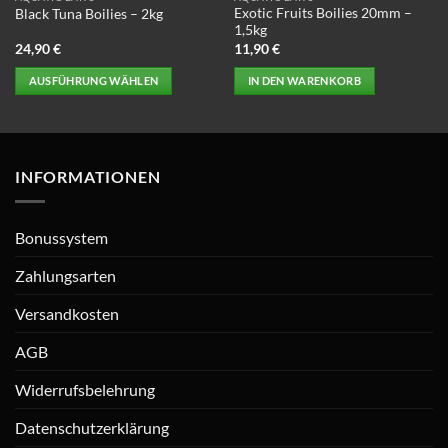
Exotic Fruits Boilies 20mm –
Black Tuna Boilies – 2kg
1,5kg
24,90
€
11,90
€
AUSFÜHRUNG WÄHLEN
IN DEN WARENKORB
Dieses
Produkt
weist
mehrere
INFORMATIONEN
Varianten
auf.
Die
Bonussystem
Optionen
können
Zahlungsarten
auf
Versandkosten
der
Produktseite
AGB
gewählt
werden
Widerrufsbelehrung
Datenschutzerklärung