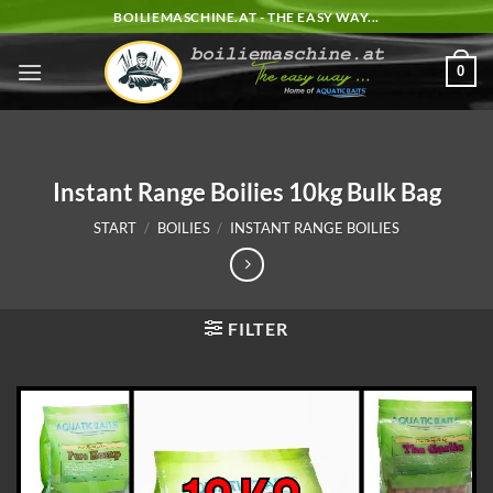
Zum
BOILIEMASCHINE.AT - THE EASY WAY...
Inhalt
springen
0
Instant Range Boilies 10kg Bulk Bag
START
/
BOILIES
/
INSTANT RANGE BOILIES
FILTER