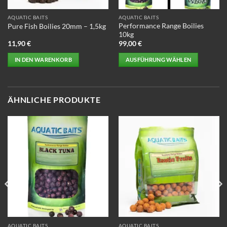
AQUATIC BAITS
AQUATIC BAITS
Performance Range Boilies
Pure Fish Boilies 20mm – 1,5kg
10kg
11,90
€
99,00
€
IN DEN WARENKORB
AUSFÜHRUNG WÄHLEN
Dieses
Produkt
weist
ÄHNLICHE PRODUKTE
mehrere
Varianten
auf.
Die
Optionen
können
auf
der
Produktseite
gewählt
werden
AQUATIC BAITS
AQUATIC BAITS