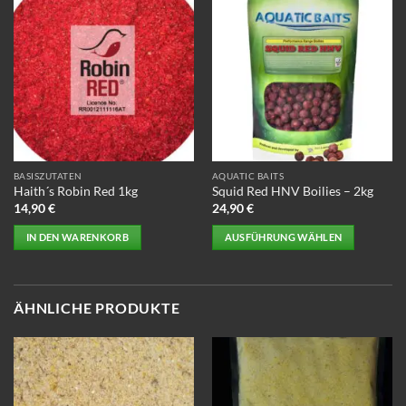
BASISZUTATEN
AQUATIC BAITS
Haith´s Robin Red 1kg
Squid Red HNV Boilies – 2kg
14,90
€
24,90
€
IN DEN WARENKORB
AUSFÜHRUNG WÄHLEN
Dieses
Produkt
weist
ÄHNLICHE PRODUKTE
mehrere
Varianten
auf.
Die
Optionen