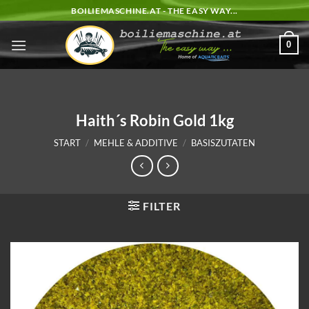
Zum
BOILIEMASCHINE.AT - THE EASY WAY...
Inhalt
springen
0
Haith´s Robin Gold 1kg
START
/
MEHLE & ADDITIVE
/
BASISZUTATEN
FILTER