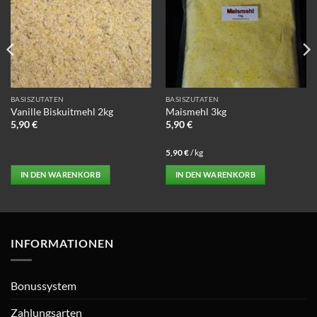
können
auf
der
Produktseite
gewählt
werden
BASISZUTATEN
BASISZUTATEN
Vanille Biskuitmehl 2kg
Maismehl 3kg
5,90
€
5,90
€
5,90
€
/
kg
IN DEN WARENKORB
IN DEN WARENKORB
INFORMATIONEN
Bonussystem
Zahlungsarten