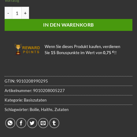
Vorrätig
Haith´s Robin Gold 1kg Menge
IN DEN WARENKORB
Wenn Sie dieses Produkt kaufen, verdienen
€
Sie
15
Bonuspunkte im Wert von
0,75
!!
GTIN:
9010208990295
Artikelnummer:
9010208005227
Kategorie:
Basiszutaten
Schlagwörter:
Boilie
,
Haiths
,
Zutaten