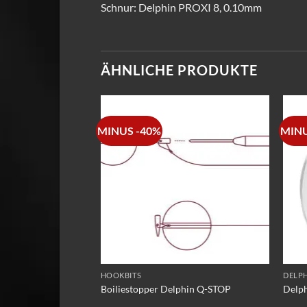
Schnur: Delphin PROXI 8, 0.10mm
ÄHNLICHE PRODUKTE
MINUS -40%
MINU
HOOKBITS
DELPH
0 St.
Boiliestopper Delphin Q-STOP
Delp