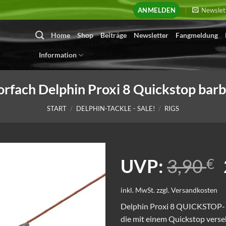
ANMELDEN
Newslet
Home
Shop
Beiträge
Newsletter
Fangmeldung
Information
rfach Delphin Proxi 8 Quickstop barbl
START
/
DELPHIN-TACKLE - SALE!
/
RIGS
UVP:
3,90
€
inkl. MwSt.
zzgl.
Versandkosten
Delphin Proxi 8 QUICKSTOP- d
die mit einem Quickstop verse