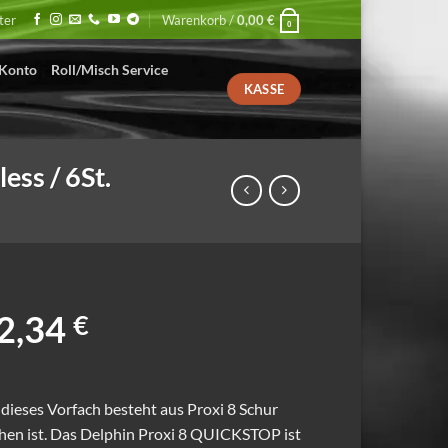
ter
Warenkorb /
0,00
€
0
Konto
Roll/Misch Service
KASSE
ess / 6St.
Ursprünglicher
Aktueller
2,34
€
Preis
Preis
war:
ist:
ieses Vorfach besteht aus Proxi 8 Schur
3,90 €
2,34 €.
hen ist. Das Delphin Proxi 8 QUICKSTOP ist