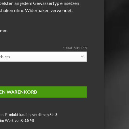
abelsten an jedem Gewässertyp einsetzen
ätshaken ohne Widerhaken verwendet.
10mm
ZURÜCKSETZEN
uickstop barbless / 6St. Menge
DEN WARENKORB
ses Produkt kaufen, verdienen Sie
3
€
 im Wert von
0,15
!!