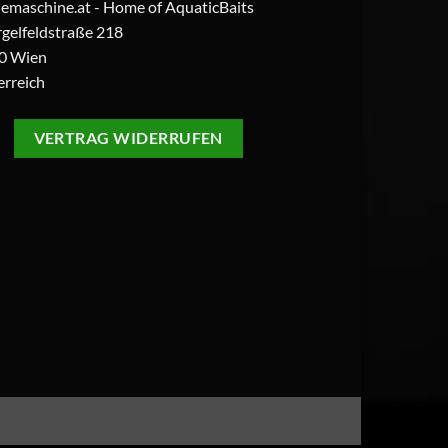
iemaschine.at - Home of AquaticBaits
gelfeldstraße 218
0 Wien
erreich
VERTRAG WIDERRUFEN