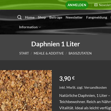
ANMELDEN
Newslet
Home
Shop
Beiträge
Newsletter
Fangmeldung
Information
Daphnien 1 Liter
START
/
MEHLE & ADDITIVE
/
BASISZUTATEN
3,90
€
inkl. MwSt.
zzgl.
Versandkosten
Natürliche Daphnien, 1 Liter 
Teichbewohner. Reich an Nähr
Vitalität. Ideal als leicht verf