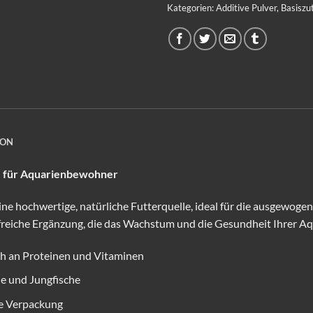
Kategorien:
Additive Pulver
,
Basiszu
ION
le für Aquarienbewohner
ne hochwertige, natürliche Futterquelle, ideal für die ausgewog
freiche Ergänzung, die das Wachstum und die Gesundheit Ihrer A
ch an Proteinen und Vitaminen
he und Jungfische
e Verpackung