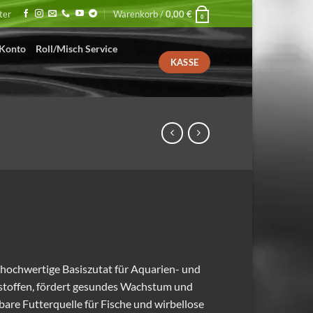
ter
Warenkorb /
0,00
€
0
Konto
Roll/Misch Service
KASSE
– hochwertige Basiszutat für Aquarien- und
stoffen, fördert gesundes Wachstum und
ügbare Futterquelle für Fische und wirbellose