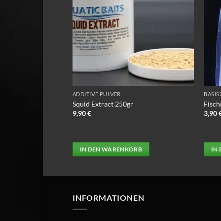
ADDITIVE PULVER
BASIS
el 250gr
Squid Extract 250gr
Fisch
9,90
€
3,90
ORB
IN DEN WARENKORB
IN
INFORMATIONEN